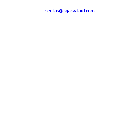
ventas@cajasvalard.com
WhatsApp